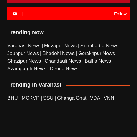
Follow
Trending Now
Varanasi News
|
Mirzapur News
|
Sonbhadra News
|
Jaunpur News
|
Bhadohi News
|
Gorakhpur News
|
Ghazipur News
|
Chandauli News
|
Ballia News
|
Azamgargh News
|
Deoria News
Trending in Varanasi
BHU
|
MGKVP
|
SSU
|
Ghanga Ghat
|
VDA
|
VNN