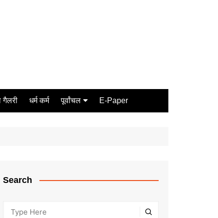
 गैलरी
धर्म कर्म
पूर्वांचल
E-Paper
Varanasi
जौनपुर
गोरखपुर
ग़ाज़ीपुर
Search
मीरजापुर