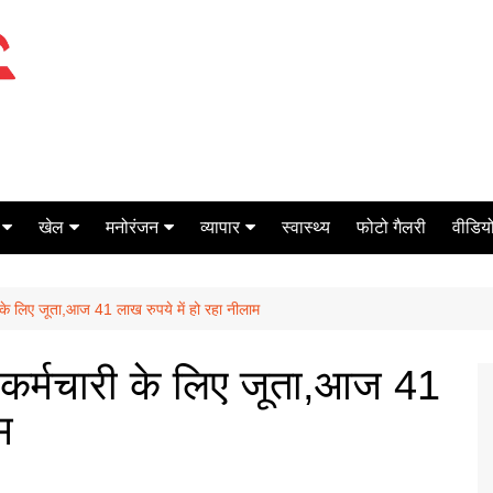
खेल
मनोरंजन
व्यापार
स्वास्थ्य
फोटो गैलरी
वीडियो
क्रिकेट
बॉक्स ऑफिस
शेयर मार्केट
के लिए जूता,आज 41 लाख रुपये में हो रहा नीलाम
टेनिस
मिर्च मसाला
ऑटो मोबाइल
फूटबाल
बैंकिंग
कर्मचारी के लिए जूता,आज 41
म