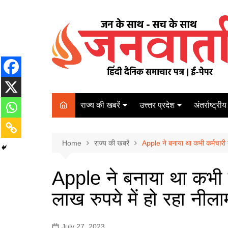
Skip
to
content
राज्य की खबरें
उत्त्तर प्रदेश
अंतर्राष्ट्रीय
बिहार
Varanasi
दरभंगा
पर्यटन
कानपुर
Home
कोलकाता
राज्य की खबरें
Apple ने बनाया था कभी कर्मचारी 
पटना
अम्बेडकर नगर
चेन्नई
भागलपुर
Apple ने बनाया था कभी 
आज़मगढ़
नई दिल्ली
लाख रुपये में हो रहा नीला
ग़ाज़ीपुर
मुम्बई
बलिया
July 27, 2023