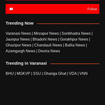
Follow
Trending Now
Varanasi News
|
Mirzapur News
|
Sonbhadra News
|
Jaunpur News
|
Bhadohi News
|
Gorakhpur News
|
Ghazipur News
|
Chandauli News
|
Ballia News
|
Azamgargh News
|
Deoria News
Trending in Varanasi
BHU
|
MGKVP
|
SSU
|
Ghanga Ghat
|
VDA
|
VNN