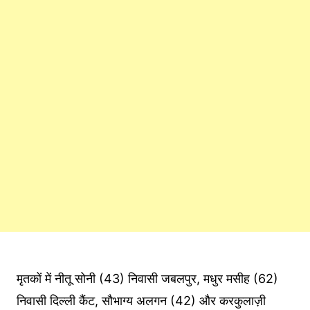
मृतकों में नीतू सोनी (43) निवासी जबलपुर, मधुर मसीह (62)
निवासी दिल्ली कैंट, सौभाग्य अलगन (42) और करकुलाज़ी