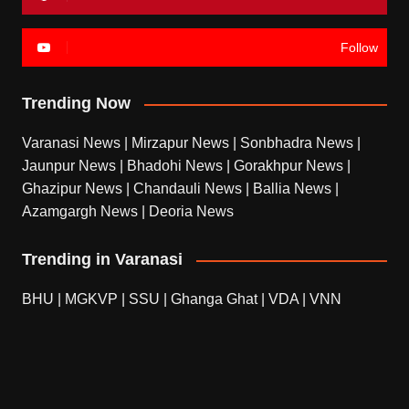
Follow
Trending Now
Varanasi News
|
Mirzapur News
|
Sonbhadra News
|
Jaunpur News
|
Bhadohi News
|
Gorakhpur News
|
Ghazipur News
|
Chandauli News
|
Ballia News
|
Azamgargh News
|
Deoria News
Trending in Varanasi
BHU
|
MGKVP
|
SSU
|
Ghanga Ghat
|
VDA
|
VNN