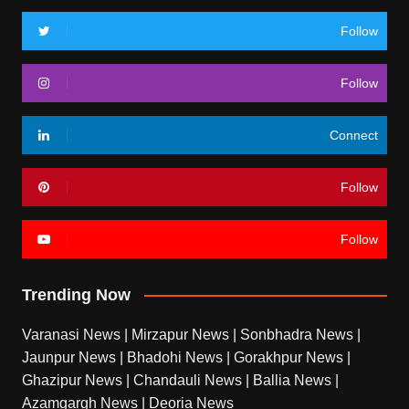
Follow
Follow
Connect
Follow
Follow
Trending Now
Varanasi News
|
Mirzapur News
|
Sonbhadra News
|
Jaunpur News
|
Bhadohi News
|
Gorakhpur News
|
Ghazipur News
|
Chandauli News
|
Ballia News
|
Azamgargh News
|
Deoria News