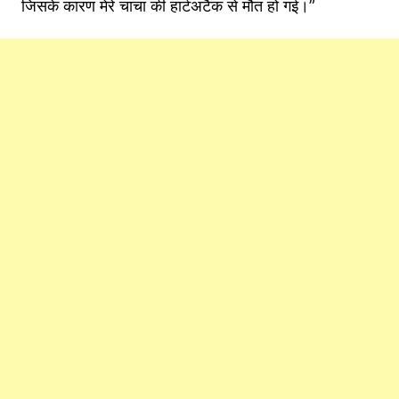
जिसके कारण मेरे चाचा की हार्टअटैक से मौत हो गई।”