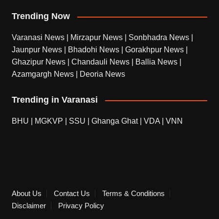
Trending Now
Varanasi News
|
Mirzapur News
|
Sonbhadra News
|
Jaunpur News
|
Bhadohi News
|
Gorakhpur News
|
Ghazipur News
|
Chandauli News
|
Ballia News
|
Azamgargh News
|
Deoria News
Trending in Varanasi
BHU
|
MGKVP
|
SSU
|
Ghanga Ghat
|
VDA
|
VNN
About Us
Contact Us
Terms & Conditions
Disclaimer
Privacy Policy