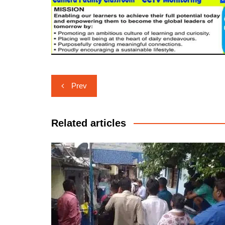
Post
Prev
navigation
Related articles