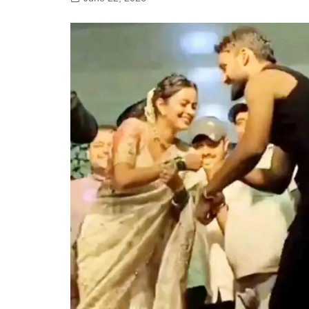
गोरखपुर
लखनऊ
सोनभद्र