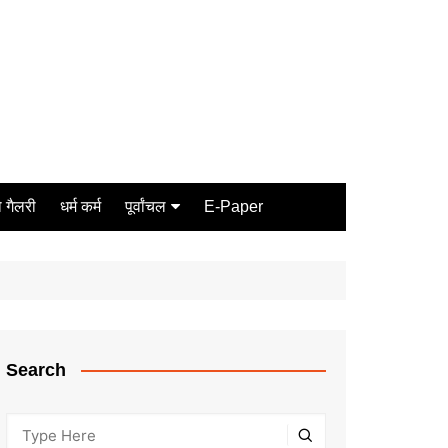
 गैलरी
धर्म कर्म
पूर्वांचल
E-Paper
Varanasi
जौनपुर
गोरखपुर
ग़ाज़ीपुर
Search
मीरजापुर