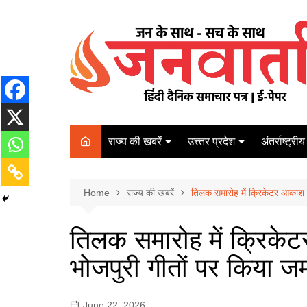
Skip
to
content
राज्य की खबरें
उत्त्तर प्रदेश
अंतर्राष्ट्रीय
बिहार
Varanasi
दरभंगा
पर्यटन
कानपुर
Home
कोलकाता
राज्य की खबरें
तिलक समारोह में क्रिकेटर आकाश 
पटना
अम्बेडकर नगर
चेन्नई
भागलपुर
तिलक समारोह में क्रिके
आज़मगढ़
नई दिल्ली
भोजपुरी गीतों पर किया 
ग़ाज़ीपुर
मुम्बई
बलिया
June 22, 2026