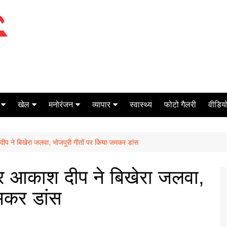
खेल
मनोरंजन
व्यापार
स्वास्थ्य
फोटो गैलरी
वीडियो
क्रिकेट
बॉक्स ऑफिस
शेयर मार्केट
दीप ने बिखेरा जलवा, भोजपुरी गीतों पर किया जमकर डांस
टेनिस
मिर्च मसाला
ऑटो मोबाइल
फूटबाल
बैंकिंग
टर आकाश दीप ने बिखेरा जलवा,
जमकर डांस