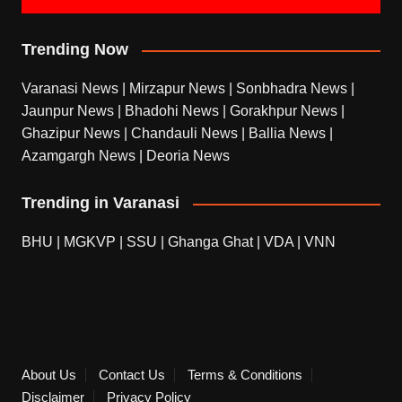
Trending Now
Varanasi News
|
Mirzapur News
|
Sonbhadra News
|
Jaunpur News
|
Bhadohi News
|
Gorakhpur News
|
Ghazipur News
|
Chandauli News
|
Ballia News
|
Azamgargh News
|
Deoria News
Trending in Varanasi
BHU
|
MGKVP
|
SSU
|
Ghanga Ghat
|
VDA
|
VNN
About Us
Contact Us
Terms & Conditions
Disclaimer
Privacy Policy