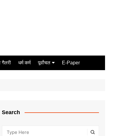
 गैलरी
धर्म कर्म
पूर्वांचल
E-Paper
Varanasi
जौनपुर
गोरखपुर
ग़ाज़ीपुर
Search
मीरजापुर