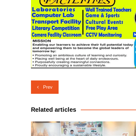
Post
Prev
navigation
Related articles