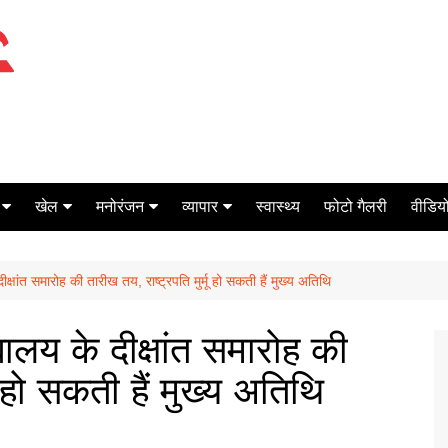
खेल
मनोरंजन
व्यापार
स्वास्थ्य
फोटो गैलरी
वीडियो
क्रिकेट
बॉक्स ऑफिस
शेयर मार्केट
ीक्षांत समारोह की तारीख तय, राष्ट्रपति मुर्मू हो सकती हैं मुख्य अतिथि
टेनिस
मिर्च मसाला
ऑटो मोबाइल
फूटबाल
बैंकिंग
्यालय के दीक्षांत समारोह की
ू हो सकती हैं मुख्य अतिथि