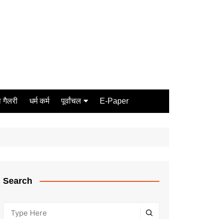
 गैलरी
धर्म कर्म
पूर्वांचल
E-Paper
Varanasi
जौनपुर
गोरखपुर
ग़ाज़ीपुर
Search
मीरजापुर