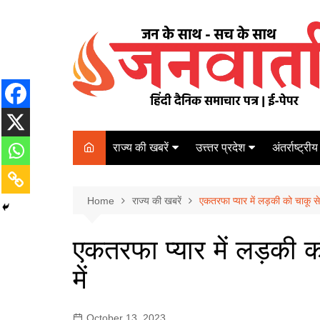
Skip
to
content
राज्य की खबरें
उत्त्तर प्रदेश
अंतर्राष्ट्रीय
बिहार
Varanasi
दरभंगा
पर्यटन
कानपुर
Home
कोलकाता
राज्य की खबरें
एकतरफा प्यार में लड़की को चाकू से
पटना
अम्बेडकर नगर
चेन्नई
भागलपुर
एकतरफा प्यार में लड़की 
आज़मगढ़
नई दिल्ली
में
ग़ाज़ीपुर
मुम्बई
बलिया
October 13, 2023