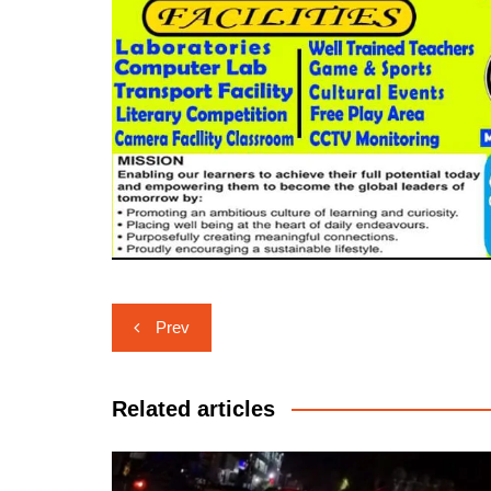
Post
Prev
navigation
Related articles