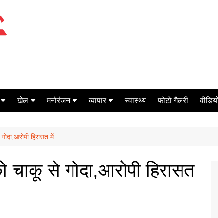
खेल
मनोरंजन
व्यापार
स्वास्थ्य
फोटो गैलरी
वीडियो
क्रिकेट
बॉक्स ऑफिस
शेयर मार्केट
 गोदा,आरोपी हिरासत में
टेनिस
मिर्च मसाला
ऑटो मोबाइल
फूटबाल
बैंकिंग
को चाकू से गोदा,आरोपी हिरासत