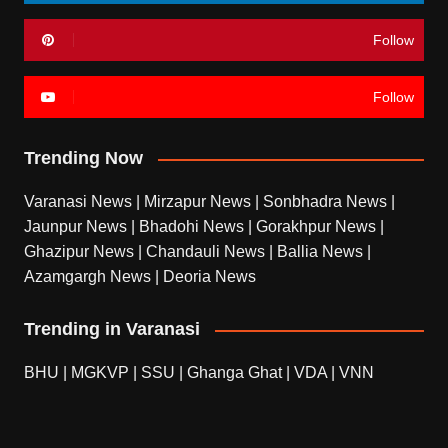
Follow
Follow
Trending Now
Varanasi News
|
Mirzapur News
|
Sonbhadra News
|
Jaunpur News
|
Bhadohi News
|
Gorakhpur News
|
Ghazipur News
|
Chandauli News
|
Ballia News
|
Azamgargh News
|
Deoria News
Trending in Varanasi
BHU
|
MGKVP
|
SSU
|
Ghanga Ghat
|
VDA
|
VNN