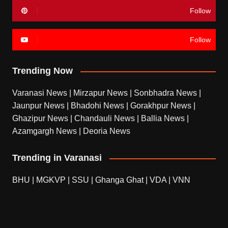
Follow
Follow
Trending Now
Varanasi News
|
Mirzapur News
|
Sonbhadra News
|
Jaunpur News
|
Bhadohi News
|
Gorakhpur News
|
Ghazipur News
|
Chandauli News
|
Ballia News
|
Azamgargh News
|
Deoria News
Trending in Varanasi
BHU
|
MGKVP
|
SSU
|
Ghanga Ghat
|
VDA
|
VNN