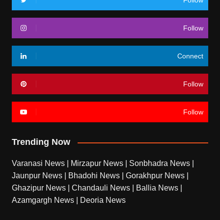
Follow
Follow
Connect
Follow
Follow
Trending Now
Varanasi News
|
Mirzapur News
|
Sonbhadra News
|
Jaunpur News
|
Bhadohi News
|
Gorakhpur News
|
Ghazipur News
|
Chandauli News
|
Ballia News
|
Azamgargh News
|
Deoria News