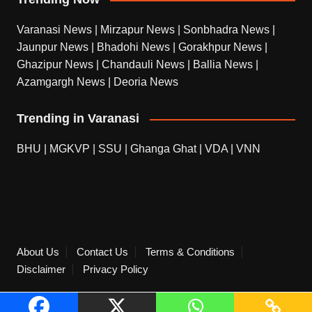
Varanasi News
|
Mirzapur News
|
Sonbhadra News
|
Jaunpur News
|
Bhadohi News
|
Gorakhpur News
|
Ghazipur News
|
Chandauli News
|
Ballia News
|
Azamgargh News
|
Deoria News
Trending in Varanasi
BHU
|
MGKVP
|
SSU
|
Ghanga Ghat
|
VDA
|
VNN
About Us
Contact Us
Terms & Conditions
Disclaimer
Privacy Policy