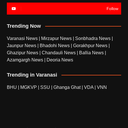
Follow
Trending Now
Varanasi News
|
Mirzapur News
|
Sonbhadra News
|
Jaunpur News
|
Bhadohi News
|
Gorakhpur News
|
Ghazipur News
|
Chandauli News
|
Ballia News
|
Azamgargh News
|
Deoria News
Trending in Varanasi
BHU
|
MGKVP
|
SSU
|
Ghanga Ghat
|
VDA
|
VNN