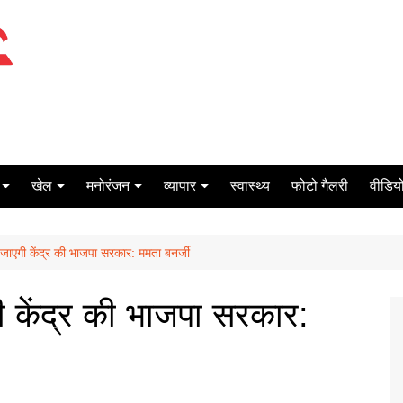
खेल
मनोरंजन
व्यापार
स्वास्थ्य
फोटो गैलरी
वीडियो
क्रिकेट
बॉक्स ऑफिस
शेयर मार्केट
ी जाएगी केंद्र की भाजपा सरकार: ममता बनर्जी
टेनिस
मिर्च मसाला
ऑटो मोबाइल
फूटबाल
बैंकिंग
गी केंद्र की भाजपा सरकार: