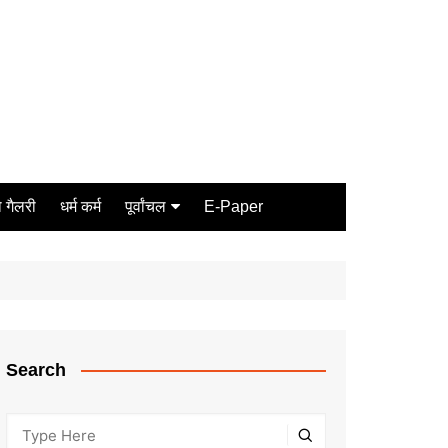
 गैलरी
धर्म कर्म
पूर्वांचल
E-Paper
Varanasi
जौनपुर
गोरखपुर
ग़ाज़ीपुर
Search
मीरजापुर