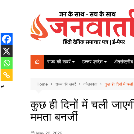
Skip
to
content
राज्य की खबरें
उत्त्तर प्रदेश
अंतर्राष्ट्रीय
बिहार
Varanasi
दरभंगा
पर्यटन
कानपुर
Home
कोलकाता
राज्य की खबरें
कोलकाता
कुछ ही दिनों में चल
पटना
अम्बेडकर नगर
चेन्नई
भागलपुर
कुछ ही दिनों में चली जाए
आज़मगढ़
नई दिल्ली
ममता बनर्जी
ग़ाज़ीपुर
मुम्बई
बलिया
May 20, 2026