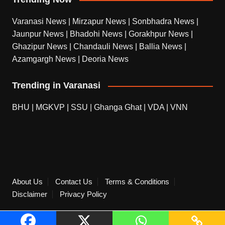
Varanasi News
|
Mirzapur News
|
Sonbhadra News
|
Jaunpur News
|
Bhadohi News
|
Gorakhpur News
|
Ghazipur News
|
Chandauli News
|
Ballia News
|
Azamgargh News
|
Deoria News
Trending in Varanasi
BHU
|
MGKVP
|
SSU
|
Ghanga Ghat
|
VDA
|
VNN
About Us
Contact Us
Terms & Conditions
Disclaimer
Privacy Policy