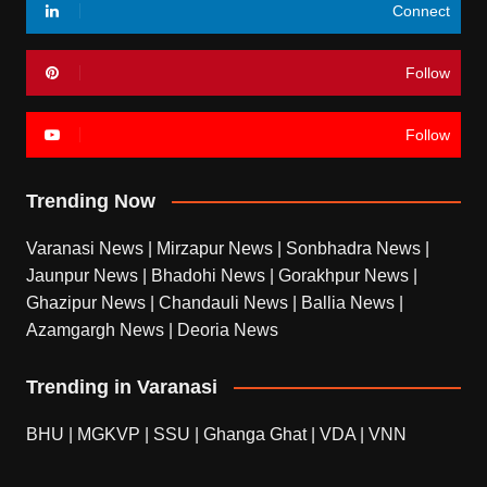
Connect
Follow
Follow
Trending Now
Varanasi News
|
Mirzapur News
|
Sonbhadra News
|
Jaunpur News
|
Bhadohi News
|
Gorakhpur News
|
Ghazipur News
|
Chandauli News
|
Ballia News
|
Azamgargh News
|
Deoria News
Trending in Varanasi
BHU
|
MGKVP
|
SSU
|
Ghanga Ghat
|
VDA
|
VNN