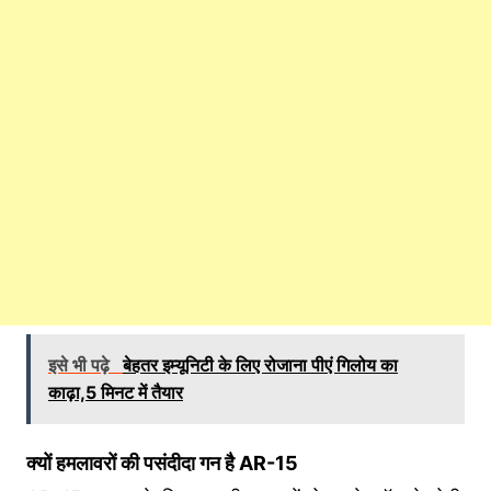
इसे भी पढ़े
बेहतर इम्यूनिटी के लिए रोजाना पीएं गिलोय का
काढ़ा,5 मिनट में तैयार
क्यों हमलावरों की पसंदीदा गन है AR-15