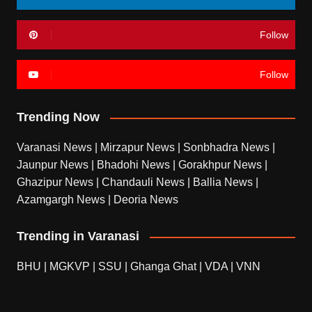
Follow
Follow
Trending Now
Varanasi News
|
Mirzapur News
|
Sonbhadra News
|
Jaunpur News
|
Bhadohi News
|
Gorakhpur News
|
Ghazipur News
|
Chandauli News
|
Ballia News
|
Azamgargh News
|
Deoria News
Trending in Varanasi
BHU
|
MGKVP
|
SSU
|
Ghanga Ghat
|
VDA
|
VNN