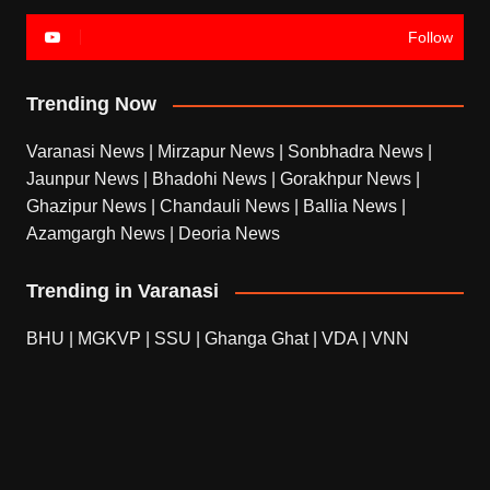
Follow
Trending Now
Varanasi News
|
Mirzapur News
|
Sonbhadra News
|
Jaunpur News
|
Bhadohi News
|
Gorakhpur News
|
Ghazipur News
|
Chandauli News
|
Ballia News
|
Azamgargh News
|
Deoria News
Trending in Varanasi
BHU
|
MGKVP
|
SSU
|
Ghanga Ghat
|
VDA
|
VNN