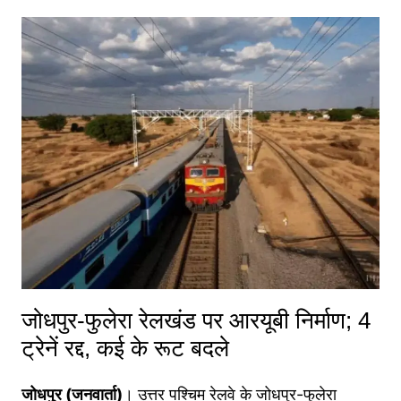
जोधपुर-फुलेरा रेलखंड पर आरयूबी निर्माण; 4
ट्रेनें रद्द, कई के रूट बदले
जोधपुर (जनवार्ता)
। उत्तर पश्चिम रेलवे के जोधपुर-फुलेरा