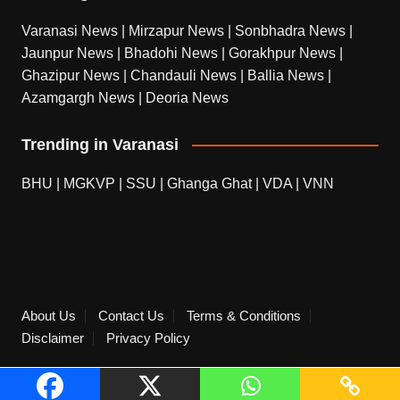
Varanasi News
|
Mirzapur News
|
Sonbhadra News
|
Jaunpur News
|
Bhadohi News
|
Gorakhpur News
|
Ghazipur News
|
Chandauli News
|
Ballia News
|
Azamgargh News
|
Deoria News
Trending in Varanasi
BHU
|
MGKVP
|
SSU
|
Ghanga Ghat
|
VDA
|
VNN
About Us
Contact Us
Terms & Conditions
Disclaimer
Privacy Policy