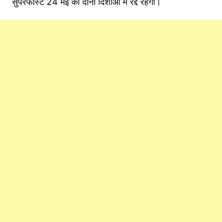
सुपरफास्ट 24 मई को दोनों दिशाओं में रद्द रहेगी।