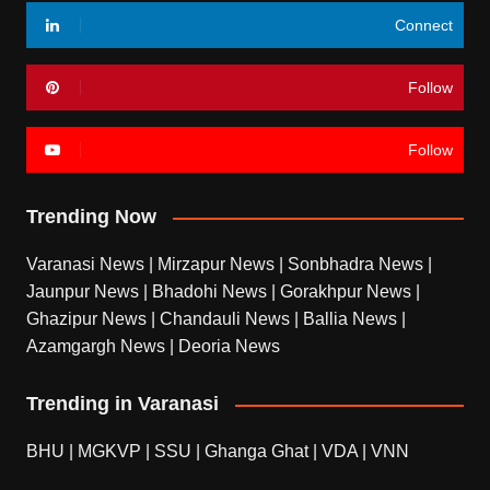
Connect
Follow
Follow
Trending Now
Varanasi News
|
Mirzapur News
|
Sonbhadra News
|
Jaunpur News
|
Bhadohi News
|
Gorakhpur News
|
Ghazipur News
|
Chandauli News
|
Ballia News
|
Azamgargh News
|
Deoria News
Trending in Varanasi
BHU
|
MGKVP
|
SSU
|
Ghanga Ghat
|
VDA
|
VNN