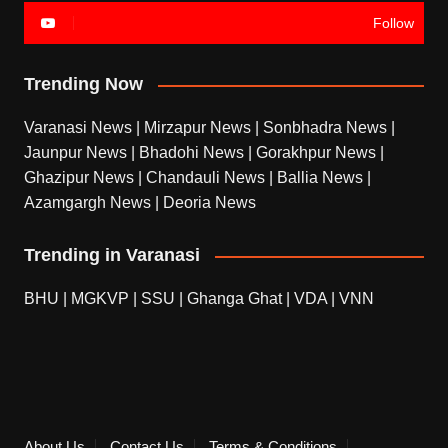
Follow
Trending Now
Varanasi News
|
Mirzapur News
|
Sonbhadra News
|
Jaunpur News
|
Bhadohi News
|
Gorakhpur News
|
Ghazipur News
|
Chandauli News
|
Ballia News
|
Azamgargh News
|
Deoria News
Trending in Varanasi
BHU
|
MGKVP
|
SSU
|
Ghanga Ghat
|
VDA
|
VNN
About Us
Contact Us
Terms & Conditions