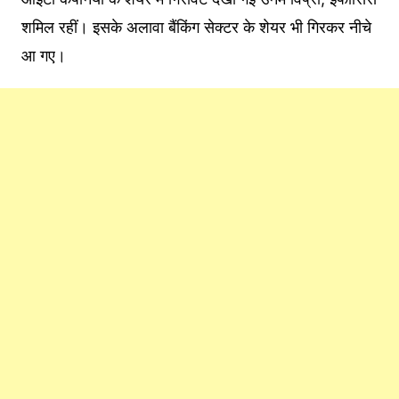
शम‍िल रहीं। इसके अलावा बैंक‍िंग सेक्‍टर के शेयर भी ग‍िरकर नीचे
आ गए।