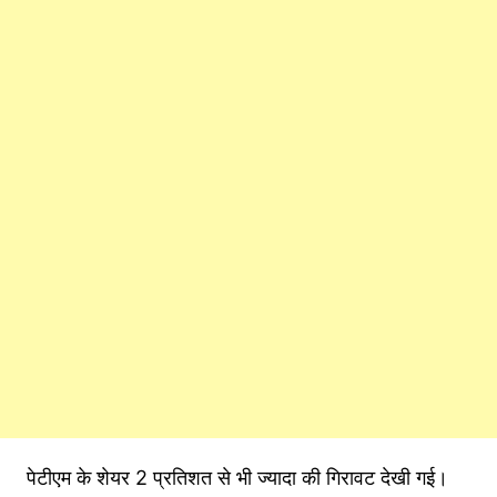
पेटीएम के शेयर 2 प्रत‍िशत से भी ज्‍यादा की ग‍िरावट देखी गई।