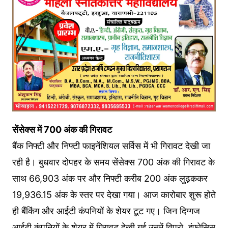
सेंसेक्‍स में 700 अंक की ग‍िरावट
बैंक न‍िफ्टी और न‍िफ्टी फाइनेंश‍ियल सर्व‍िस में भी ग‍िरावट देखी जा
रही है। बुधवार दोपहर के समय सेंसेक्‍स 700 अंक की ग‍िरावट के
साथ 66,903 अंक पर और न‍िफ्टी करीब 200 अंक लुढ़ककर
19,936.15 अंक के स्‍तर पर देखा गया। आज कारोबार शुरू होते
ही बैंकिंग और आईटी कंपनियों के शेयर टूट गए। ज‍िन द‍िग्‍गज
आईटी कंपन‍ियों के शेयर में ग‍िरावट देखी गई उनमें विप्रो, इंफोसिस