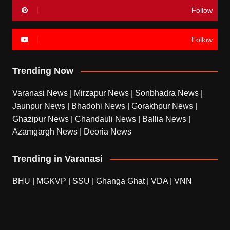
Follow
Follow
Trending Now
Varanasi News
|
Mirzapur News
|
Sonbhadra News
|
Jaunpur News
|
Bhadohi News
|
Gorakhpur News
|
Ghazipur News
|
Chandauli News
|
Ballia News
|
Azamgargh News
|
Deoria News
Trending in Varanasi
BHU
|
MGKVP
|
SSU
|
Ghanga Ghat
|
VDA
|
VNN