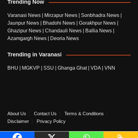
Trending Now
Varanasi News
|
Mirzapur News
|
Sonbhadra News
|
Jaunpur News
|
Bhadohi News
|
Gorakhpur News
|
Ghazipur News
|
Chandauli News
|
Ballia News
|
Azamgargh News
|
Deoria News
Trending in Varanasi
BHU
|
MGKVP
|
SSU
|
Ghanga Ghat
|
VDA
|
VNN
About Us
Contact Us
Terms & Conditions
Disclaimer
Privacy Policy