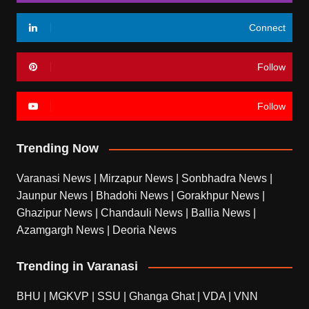
Connect
Follow
Follow
Trending Now
Varanasi News
|
Mirzapur News
|
Sonbhadra News
|
Jaunpur News
|
Bhadohi News
|
Gorakhpur News
|
Ghazipur News
|
Chandauli News
|
Ballia News
|
Azamgargh News
|
Deoria News
Trending in Varanasi
BHU
|
MGKVP
|
SSU
|
Ghanga Ghat
|
VDA
|
VNN