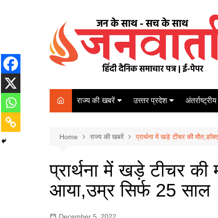
Skip
to
content
राज्य की खबरें
उत्त्तर प्रदेश
अंतर्राष्ट्रीय
बिहार
Varanasi
दरभंगा
पर्यटन
कानपुर
Home
कोलकाता
राज्य की खबरें
प्रार्थना में खड़े टीचर की मौत,डॉ
पटना
अम्बेडकर नगर
चेन्नई
भागलपुर
प्रार्थना में खड़े टीचर की
आज़मगढ़
नई दिल्ली
आया,उम्र सिर्फ 25 साल
ग़ाज़ीपुर
मुम्बई
बलिया
December 5, 2022