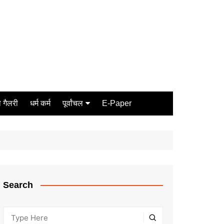
 गैलरी
धर्म कर्म
पूर्वांचल
E-Paper
Varanasi
जौनपुर
गोरखपुर
ग़ाज़ीपुर
Search
मीरजापुर