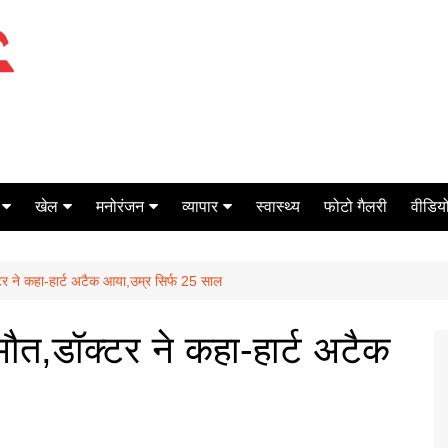
खेल
मनोरंजन
व्यापार
स्वास्थ्य
फोटो गैलरी
वीडियो
क्रिकेट
बॉक्स ऑफिस
शेयर मार्केट
क्टर ने कहा-हार्ट अटैक आया,उम्र सिर्फ 25 साल
टेनिस
मिर्च मसाला
ऑटो मोबाइल
फूटबाल
बैंकिंग
 मौत,डॉक्टर ने कहा-हार्ट अटैक