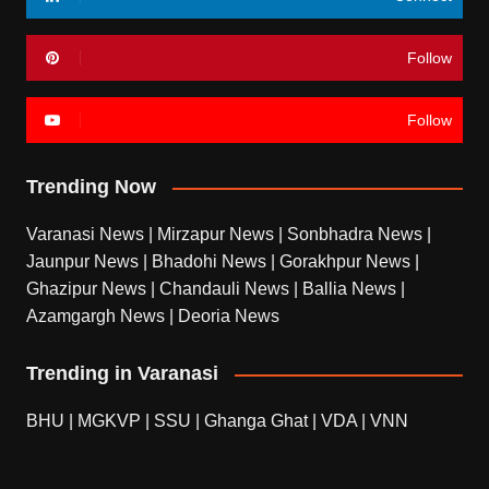
Follow
Follow
Trending Now
Varanasi News
|
Mirzapur News
|
Sonbhadra News
|
Jaunpur News
|
Bhadohi News
|
Gorakhpur News
|
Ghazipur News
|
Chandauli News
|
Ballia News
|
Azamgargh News
|
Deoria News
Trending in Varanasi
BHU
|
MGKVP
|
SSU
|
Ghanga Ghat
|
VDA
|
VNN