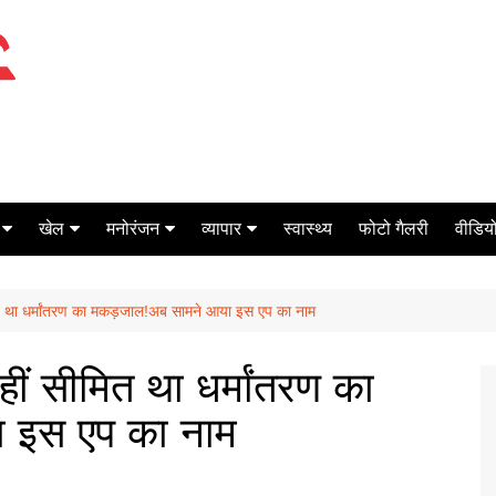
खेल
मनोरंजन
व्यापार
स्वास्थ्य
फोटो गैलरी
वीडियो
क्रिकेट
बॉक्स ऑफिस
शेयर मार्केट
त था धर्मांतरण का मकड़जाल!अब सामने आया इस एप का नाम
टेनिस
मिर्च मसाला
ऑटो मोबाइल
फूटबाल
बैंकिंग
ीं सीमित था धर्मांतरण का
 इस एप का नाम