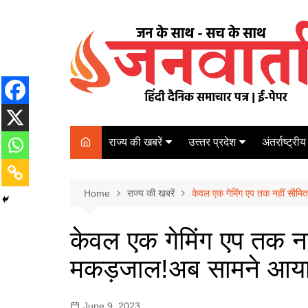
Skip
to
content
राज्य की खबरें
उत्त्तर प्रदेश
अंतर्राष्ट्रीय
बिहार
Varanasi
दरभंगा
पर्यटन
कानपुर
Home
कोलकाता
राज्य की खबरें
केवल एक गेमिंग एप तक नहीं सीमि
पटना
अम्बेडकर नगर
चेन्नई
भागलपुर
केवल एक गेमिंग एप तक नह
आज़मगढ़
नई दिल्ली
मकड़जाल!अब सामने आया
ग़ाज़ीपुर
मुम्बई
बलिया
June 9, 2023