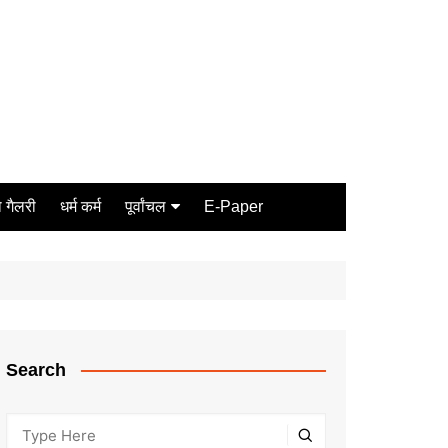
 गैलरी
धर्म कर्म
पूर्वांचल
E-Paper
Varanasi
जौनपुर
गोरखपुर
ग़ाज़ीपुर
Search
मीरजापुर