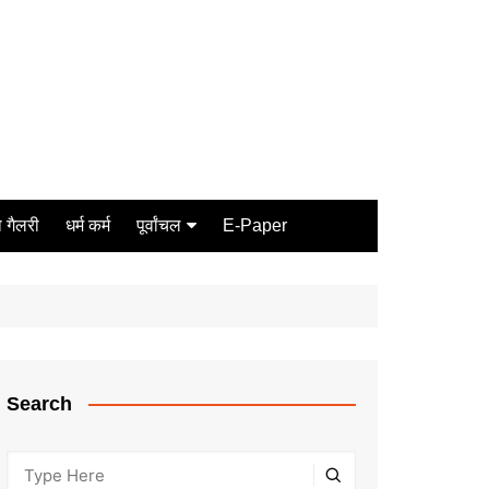
 गैलरी
धर्म कर्म
पूर्वांचल
E-Paper
Varanasi
जौनपुर
गोरखपुर
ग़ाज़ीपुर
Search
मीरजापुर