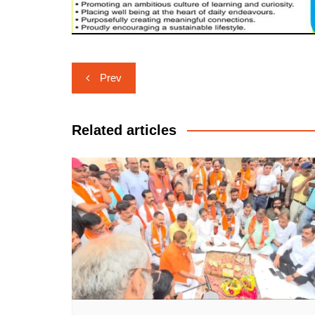
Post
Prev
navigation
Related articles