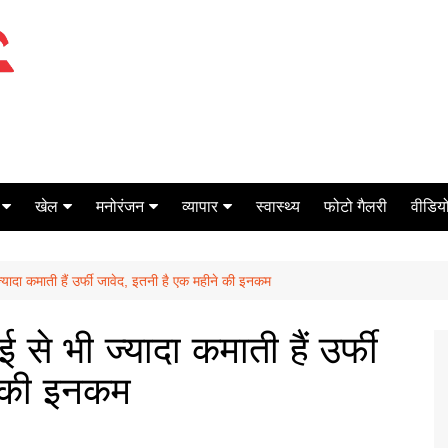
खेल
मनोरंजन
व्यापार
स्वास्थ्य
फोटो गैलरी
वीडियो
क्रिकेट
बॉक्स ऑफिस
शेयर मार्केट
्यादा कमाती हैं उर्फी जावेद, इतनी है एक महीने की इनकम
टेनिस
मिर्च मसाला
ऑटो मोबाइल
फूटबाल
बैंकिंग
से भी ज्यादा कमाती हैं उर्फी
े की इनकम