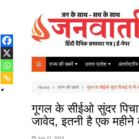
Skip
to
content
राज्य की खबरें
उत्त्तर प्रदेश
अंतर्राष्ट्रीय
बिहार
Varanasi
दरभंगा
पर्यटन
कानपुर
Home
कोलकाता
राज्य की खबरें
गूगल के सीईओ सुंदर पिचाई से भी ज
पटना
अम्बेडकर नगर
चेन्नई
भागलपुर
गूगल के सीईओ सुंदर पिचाई 
आज़मगढ़
नई दिल्ली
जावेद, इतनी है एक महीन
ग़ाज़ीपुर
मुम्बई
बलिया
July 27, 2023