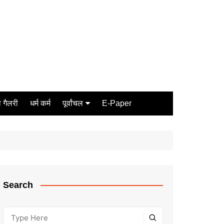
 गैलरी
धर्म कर्म
पूर्वांचल
E-Paper
Varanasi
जौनपुर
गोरखपुर
ग़ाज़ीपुर
Search
मीरजापुर