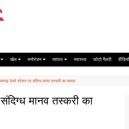
खेल
मनोरंजन
व्यापार
स्वास्थ्य
फोटो गैलरी
वीडियो
क्रिकेट
बॉक्स ऑफिस
शेयर मार्केट
मगढ़ रेलवे स्टेशन पर संदिग्ध मानव तस्करी का मामला
टेनिस
मिर्च मसाला
ऑटो मोबाइल
फूटबाल
बैंकिंग
संदिग्ध मानव तस्करी का