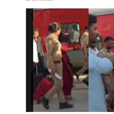
गोरखपुर
लखनऊ
सोनभद्र