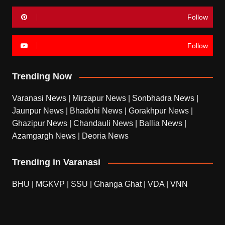
Follow
Follow
Trending Now
Varanasi News
|
Mirzapur News
|
Sonbhadra News
|
Jaunpur News
|
Bhadohi News
|
Gorakhpur News
|
Ghazipur News
|
Chandauli News
|
Ballia News
|
Azamgargh News
|
Deoria News
Trending in Varanasi
BHU
|
MGKVP
|
SSU
|
Ghanga Ghat
|
VDA
|
VNN