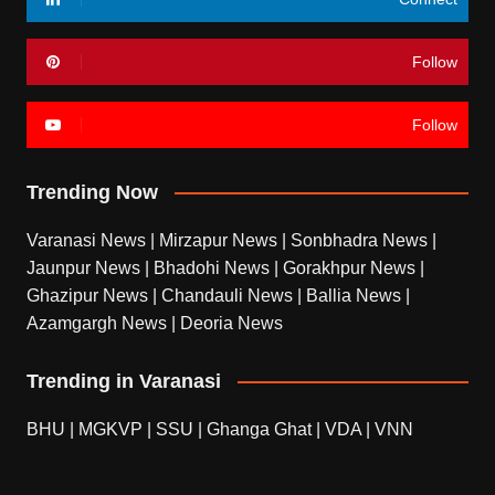
Follow
Follow
Trending Now
Varanasi News
|
Mirzapur News
|
Sonbhadra News
|
Jaunpur News
|
Bhadohi News
|
Gorakhpur News
|
Ghazipur News
|
Chandauli News
|
Ballia News
|
Azamgargh News
|
Deoria News
Trending in Varanasi
BHU
|
MGKVP
|
SSU
|
Ghanga Ghat
|
VDA
|
VNN