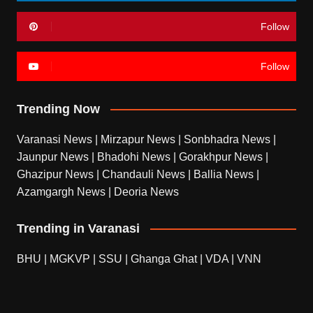
Follow
Follow
Trending Now
Varanasi News
|
Mirzapur News
|
Sonbhadra News
|
Jaunpur News
|
Bhadohi News
|
Gorakhpur News
|
Ghazipur News
|
Chandauli News
|
Ballia News
|
Azamgargh News
|
Deoria News
Trending in Varanasi
BHU
|
MGKVP
|
SSU
|
Ghanga Ghat
|
VDA
|
VNN