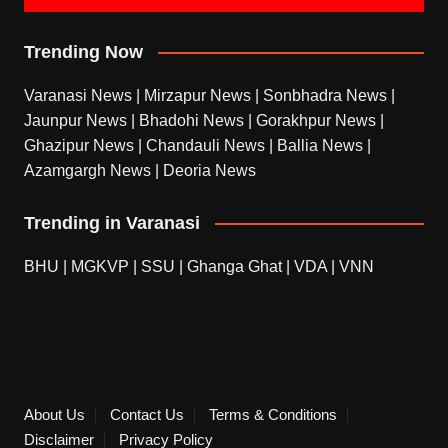
Trending Now
Varanasi News
|
Mirzapur News
|
Sonbhadra News
|
Jaunpur News
|
Bhadohi News
|
Gorakhpur News
|
Ghazipur News
|
Chandauli News
|
Ballia News
|
Azamgargh News
|
Deoria News
Trending in Varanasi
BHU
|
MGKVP
|
SSU
|
Ghanga Ghat
|
VDA
|
VNN
About Us
Contact Us
Terms & Conditions
Disclaimer
Privacy Policy