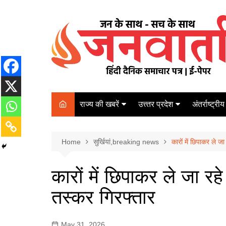
Skip
to
content
राज्य की खबरें
उत्त्तर प्रदेश
अंतर्राष्ट्रीय
बिहार
Varanasi
दरभंगा
पर्यटन
कानपुर
Home
कोलकाता
सुर्खियां,breaking news
कारों में छिपाकर ले ज
पटना
अम्बेडकर नगर
चेन्नई
भागलपुर
कारों में छिपाकर ले जा र
आज़मगढ़
नई दिल्ली
तस्कर गिरफ्तार
ग़ाज़ीपुर
मुम्बई
बलिया
May 31, 2026