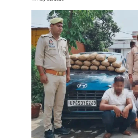
गोरखपुर
लखनऊ
सोनभद्र