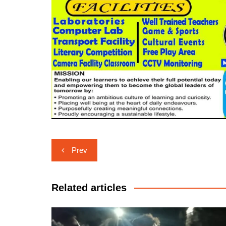
Post
Prev
navigation
Related articles