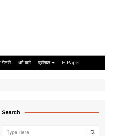
 गैलरी
धर्म कर्म
पूर्वांचल
E-Paper
Varanasi
जौनपुर
गोरखपुर
ग़ाज़ीपुर
Search
मीरजापुर