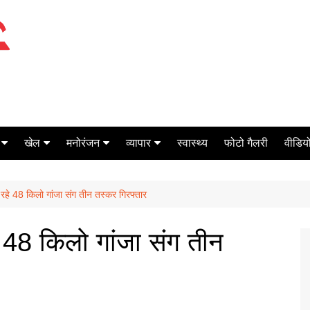
खेल
मनोरंजन
व्यापार
स्वास्थ्य
फोटो गैलरी
वीडियो
क्रिकेट
बॉक्स ऑफिस
शेयर मार्केट
ा रहे 48 किलो गांजा संग तीन तस्कर गिरफ्तार
टेनिस
मिर्च मसाला
ऑटो मोबाइल
फूटबाल
बैंकिंग
हे 48 किलो गांजा संग तीन