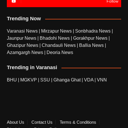
Follow
Trending Now
Varanasi News
|
Mirzapur News
|
Sonbhadra News
|
Jaunpur News
|
Bhadohi News
|
Gorakhpur News
|
Ghazipur News
|
Chandauli News
|
Ballia News
|
Azamgargh News
|
Deoria News
Trending in Varanasi
BHU
|
MGKVP
|
SSU
|
Ghanga Ghat
|
VDA
|
VNN
About Us
Contact Us
Terms & Conditions