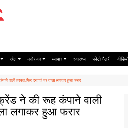
खेल
मनोरंजन
व्यापार
स्वास्थ्य
फोटो गैलरी
वीडियो
क्रिकेट
बॉक्स ऑफिस
शेयर मार्केट
रूह कंपाने वाली हरकत,फिर दरवाजे पर ताला लगाकर हुआ फरार
टेनिस
मिर्च मसाला
ऑटो मोबाइल
फूटबाल
बैंकिंग
्रेंड ने की रूह कंपाने वाली
ाला लगाकर हुआ फरार