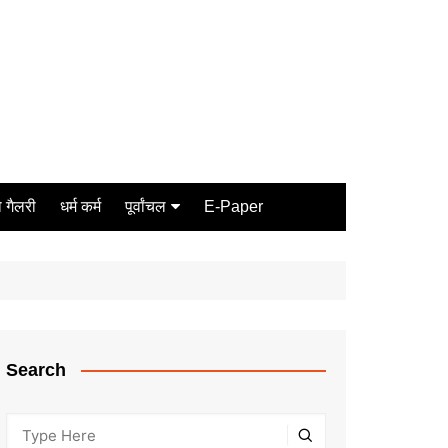
 गैलरी
धर्म कर्म
पूर्वांचल
E-Paper
Varanasi
जौनपुर
गोरखपुर
ग़ाज़ीपुर
Search
मीरजापुर