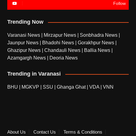
Follow
Trending Now
Varanasi News
|
Mirzapur News
|
Sonbhadra News
|
Jaunpur News
|
Bhadohi News
|
Gorakhpur News
|
Ghazipur News
|
Chandauli News
|
Ballia News
|
Azamgargh News
|
Deoria News
Trending in Varanasi
BHU
|
MGKVP
|
SSU
|
Ghanga Ghat
|
VDA
|
VNN
About Us
Contact Us
Terms & Conditions