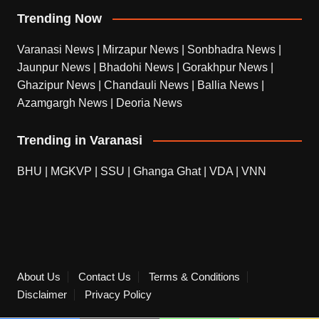
Trending Now
Varanasi News
|
Mirzapur News
|
Sonbhadra News
|
Jaunpur News
|
Bhadohi News
|
Gorakhpur News
|
Ghazipur News
|
Chandauli News
|
Ballia News
|
Azamgargh News
|
Deoria News
Trending in Varanasi
BHU
|
MGKVP
|
SSU
|
Ghanga Ghat
|
VDA
|
VNN
About Us
Contact Us
Terms & Conditions
Disclaimer
Privacy Policy