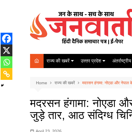
Skip
to
content
राज्य की खबरें
उत्त्तर प्रदेश
अंतर्राष्ट्रीय
बिहार
Varanasi
दरभंगा
पर्यटन
कानपुर
Home
कोलकाता
राज्य की खबरें
मदरसन हंगामा: नोएडा और नेपाल के
पटना
अम्बेडकर नगर
चेन्नई
भागलपुर
मदरसन हंगामा: नोएडा और
आज़मगढ़
नई दिल्ली
जुड़े तार, आठ संदिग्ध चिन
ग़ाज़ीपुर
मुम्बई
बलिया
April 23, 2026