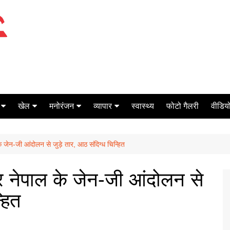
खेल
मनोरंजन
व्यापार
स्वास्थ्य
फोटो गैलरी
वीडियो
क्रिकेट
बॉक्स ऑफिस
शेयर मार्केट
 जेन-जी आंदोलन से जुड़े तार, आठ संदिग्ध चिन्हित
टेनिस
मिर्च मसाला
ऑटो मोबाइल
फूटबाल
बैंकिंग
 नेपाल के जेन-जी आंदोलन से
्हित