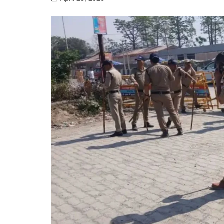
गोरखपुर
लखनऊ
सोनभद्र