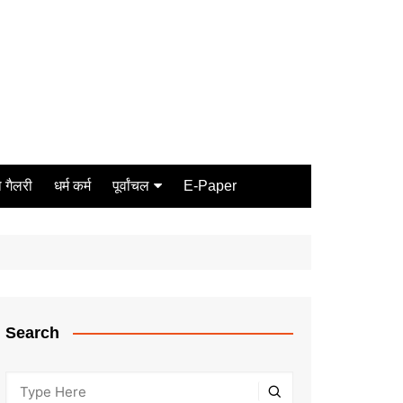
 गैलरी
धर्म कर्म
पूर्वांचल
E-Paper
Varanasi
जौनपुर
गोरखपुर
ग़ाज़ीपुर
Search
मीरजापुर