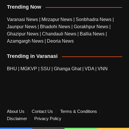
Trending Now
Varanasi News
|
Mirzapur News
|
Sonbhadra News
|
Jaunpur News
|
Bhadohi News
|
Gorakhpur News
|
Ghazipur News
|
Chandauli News
|
Ballia News
|
Azamgargh News
|
Deoria News
Trending in Varanasi
BHU
|
MGKVP
|
SSU
|
Ghanga Ghat
|
VDA
|
VNN
About Us
Contact Us
Terms & Conditions
Disclaimer
Privacy Policy