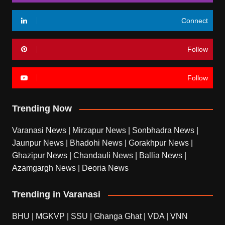
Connect
Follow
Follow
Trending Now
Varanasi News
|
Mirzapur News
|
Sonbhadra News
|
Jaunpur News
|
Bhadohi News
|
Gorakhpur News
|
Ghazipur News
|
Chandauli News
|
Ballia News
|
Azamgargh News
|
Deoria News
Trending in Varanasi
BHU
|
MGKVP
|
SSU
|
Ghanga Ghat
|
VDA
|
VNN