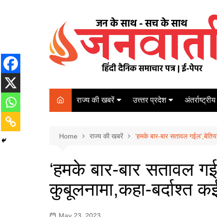
Skip
to
content
राज्य की खबरें
उत्त्तर प्रदेश
अंतर्राष्ट्रीय
बिहार
Varanasi
दरभंगा
पर्यटन
कानपुर
Home
कोलकाता
राज्य की खबरें
‘हमके बार-बार सतावल गईल’,बेतिया म
पटना
अम्बेडकर नगर
चेन्नई
भागलपुर
‘हमके बार-बार सतावल गईल’,
आज़मगढ़
नई दिल्ली
कुबूलनामा,कहा-बर्दाश्त क
ग़ाज़ीपुर
मुम्बई
बलिया
May 23, 2023