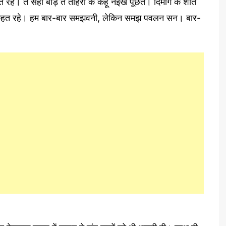
त रह। ते सही बाड़े त तोहरा के केहू नईखे पूछत। दिमाग के शांत
 कहत रहे। हम बार-बार समझवनी, लेकिन समझ पवलन सन। बार-