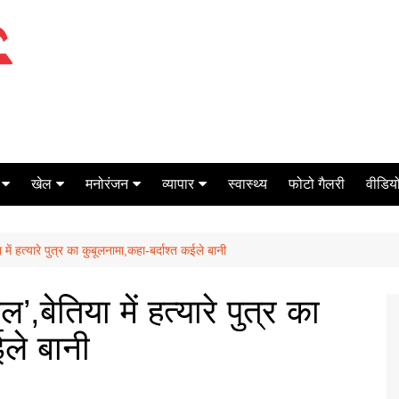
खेल
मनोरंजन
व्यापार
स्वास्थ्य
फोटो गैलरी
वीडियो
क्रिकेट
बॉक्स ऑफिस
शेयर मार्केट
ें हत्यारे पुत्र का कुबूलनामा,कहा-बर्दाश्त कईले बानी
टेनिस
मिर्च मसाला
ऑटो मोबाइल
फूटबाल
बैंकिंग
बेतिया में हत्यारे पुत्र का
ईले बानी