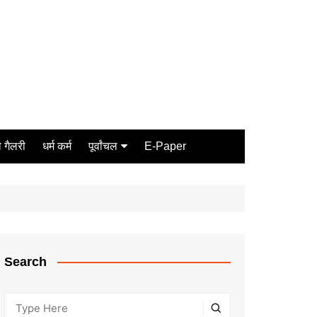
 गैलरी
धर्म कर्म
पूर्वांचल
E-Paper
Varanasi
जौनपुर
गोरखपुर
ग़ाज़ीपुर
Search
मीरजापुर