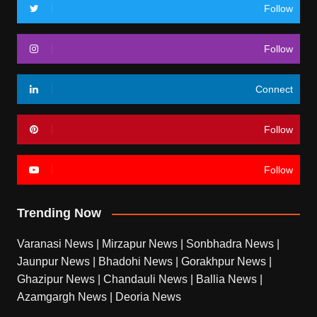
Follow
Follow
Connect
Follow
Follow
Trending Now
Varanasi News
|
Mirzapur News
|
Sonbhadra News
|
Jaunpur News
|
Bhadohi News
|
Gorakhpur News
|
Ghazipur News
|
Chandauli News
|
Ballia News
|
Azamgargh News
|
Deoria News