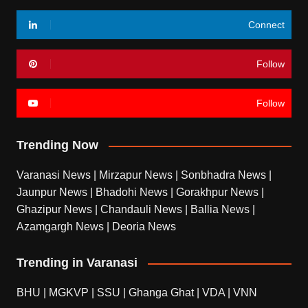
Connect
Follow
Follow
Trending Now
Varanasi News
|
Mirzapur News
|
Sonbhadra News
|
Jaunpur News
|
Bhadohi News
|
Gorakhpur News
|
Ghazipur News
|
Chandauli News
|
Ballia News
|
Azamgargh News
|
Deoria News
Trending in Varanasi
BHU
|
MGKVP
|
SSU
|
Ghanga Ghat
|
VDA
|
VNN