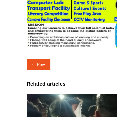
Post
Prev
navigation
Related articles