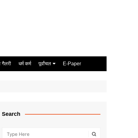
 गैलरी
धर्म कर्म
पूर्वांचल
E-Paper
Varanasi
जौनपुर
गोरखपुर
ग़ाज़ीपुर
Search
मीरजापुर