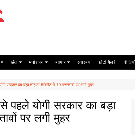
खेल
मनोरंजन
व्यापार
स्वास्थ्य
फोटो गैलरी
वीडियो
क्रिकेट
बॉक्स ऑफिस
शेयर मार्केट
ोगी सरकार का बड़ा तोहफा,कैबिनेट में 19 प्रस्तावों पर लगी मुहर
टेनिस
मिर्च मसाला
ऑटो मोबाइल
फूटबाल
बैंकिंग
 से पहले योगी सरकार का बड़ा
्तावों पर लगी मुहर