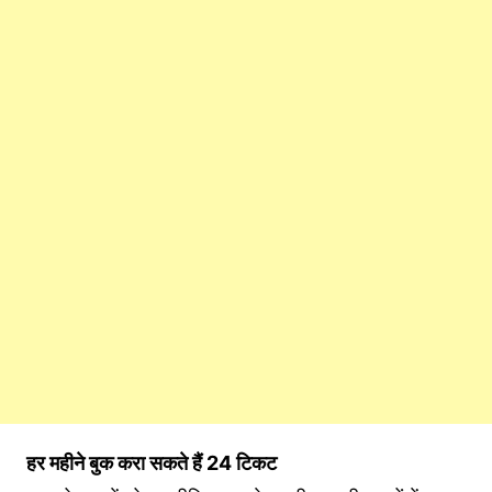
हर महीने बुक करा सकते हैं 24 ट‍िकट