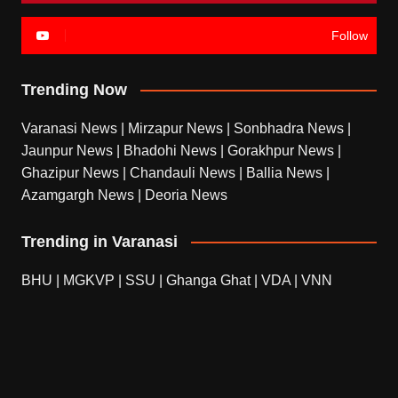
Follow
Trending Now
Varanasi News
|
Mirzapur News
|
Sonbhadra News
|
Jaunpur News
|
Bhadohi News
|
Gorakhpur News
|
Ghazipur News
|
Chandauli News
|
Ballia News
|
Azamgargh News
|
Deoria News
Trending in Varanasi
BHU
|
MGKVP
|
SSU
|
Ghanga Ghat
|
VDA
|
VNN